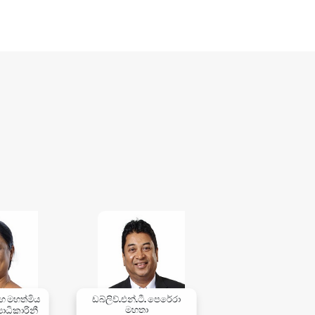
ංහ මහත්මිය
ඩබ්ලිව්.එන්.ටී. පෙරේරා
ාධිකාරිනී
මහතා