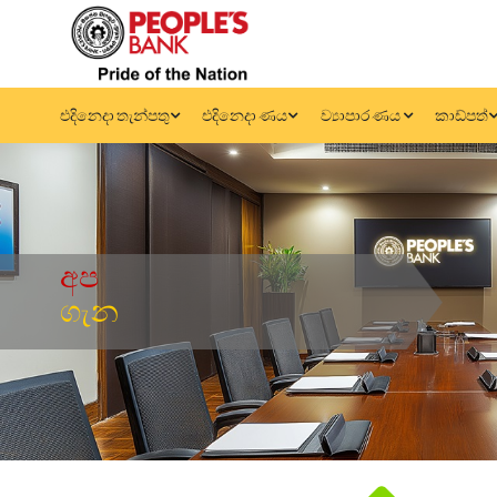
එදිනෙදා තැන්පතු
එදිනෙදා ණය
ව්‍යාපාර ණය
කාඩ්පත්
අප
ගැන