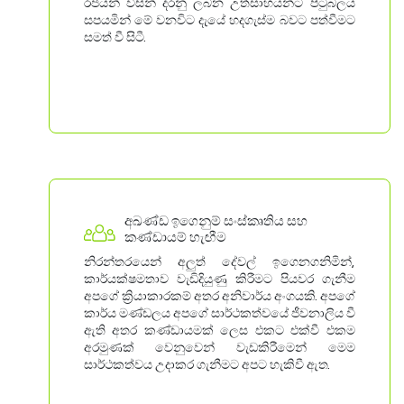
රජයන් විසින් දරනු ලබන උත්සාහයන්ට පිටුබලය
සපයමින් මේ වනවිට දැයේ හදගැස්ම බවට පත්වීමට
සමත් වී සිටී.
අඛණ්ඩ ඉගෙනුම් සංස්කෘතිය සහ
කණ්ඩායම් හැඟීම
නිරන්තරයෙන් අලුත් දේවල් ඉගෙනගනිමින්,
කාර්යක්ෂමතාව වැඩිදියුණු කිරීමට පියවර ගැනීම
අපගේ ක්‍රියාකාරකම් අතර අනිවාර්ය අංගයකි. අපගේ
කාර්ය මණ්ඩලය අපගේ සාර්ථකත්වයේ ජීවනාලිය වී
ඇති අතර කණ්ඩායමක් ලෙස එකට එක්වී එකම
අරමුණක් වෙනුවෙන් වැඩකිරීමෙන් මෙම
සාර්ථකත්වය උදාකර ගැනීමට අපට හැකිවී ඇත.