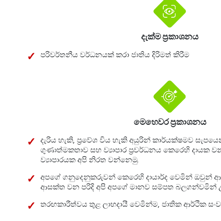
දැක්ම ප්‍රකාශනය
පරිවර්තනීය වර්ධනයක් කරා ජාතිය දිරිමත් කිරීම
මෙහෙවර ප්‍රකාශනය
දැරිය හැකි, ප්‍රවේශ විය හැකි අයුරින් කාර්යක්ෂමව සැපයෙන 
ගුණාත්මකතාව සහ ව්‍යාපාර ප්‍රවර්ධනය කෙරෙහි දායක ව
ව්‍යාපාරයක අපි නිරත වන්නෙමු.
අපගේ ගනුදෙනුකරුවන් කෙරෙහි දායාර්ද වෙමින් ඔවුන් 
ආසක්ත වන පරිදි අපි අපගේ මානව සම්පත බලගන්වමින් උ
තරඟකාරීත්වය තුළ ලාභදායී වෙමින්ම, ජාතික ආර්ථික සංව