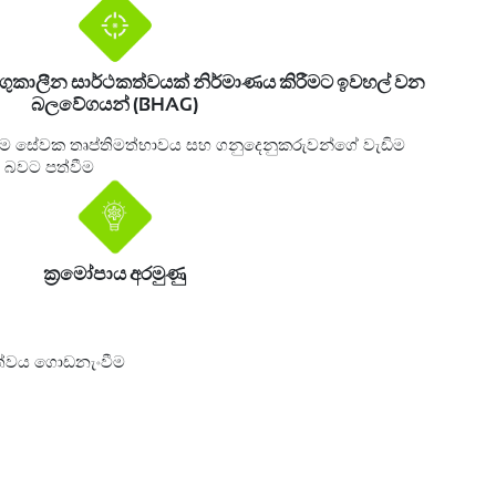
ිගුකාලීන සාර්ථකත්වයක් නිර්මාණය කිරීමට ඉවහල් වන
බලවේගයන් (BHAG)
ළම සේවක තෘප්තිමත්භාවය සහ ගනුදෙනුකරුවන්ගේ වැඩිම
 බවට පත්වීම
ක‍්‍රමෝපාය අරමුණු
ීයත්වය ගොඩනැංවීම