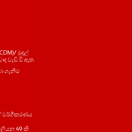
ර(CDM)/ මුදල්
වාද වැඩි වී ඇත.
වා ගැනීම
්ස්් වර්ගීකරණය
බිලියන 49 කි