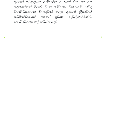
අපගේ සම්ප්‍රදායේ අනිවාර්ය අංගයක් විය. එය අප
සලකන්නේ මහත් වූ ගෞරවයක් වශයෙකි. තවද
වගකීම්සහගත බැංකුවක් ලෙස අපගේ ක්‍රියාවන්
සම්බන්ධයෙන් අපගේ ප්‍රධාන හවුල්කරුවන්ට
වගකීමට අපි බැඳී සිටින්නෙමු.