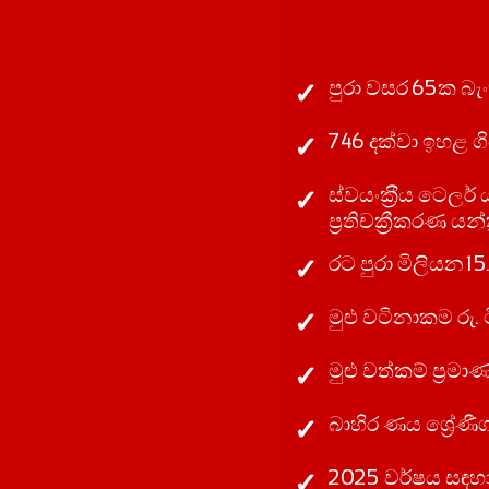
පුරා වසර 65ක බැ
746 දක්වා ඉහළ ගි
ස්වයංක‍්‍රීය ටෙලර් 
ප්‍රතිචක්‍රීකරණ යන
රට පුරා මිලියන 15
මුළු වටිනාකම රු. 
මුළු වත්කම් ප‍්‍රමා
බාහිර ණය ශ්‍රේණීග
2025 වර්ෂය සඳහා ශ