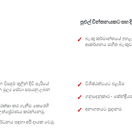
පුළුල් වින්තනයකට සහ ද
බැංකු කර්මාන්තයේ ඉහ
ආකර්ශනය සහිත බැංකුව
විසදුම් තුලින් දිවි සැරියේ
විශිෂ්ඨත්වයට එළඹීම
න මුල්‍ය සේවා සපයනු ලබන
ගනුදෙනුකාර - කේන්ද්‍ර
ආරක්ෂා කර ගැනීම කෙරෙහි
අනාගතයට සූදානම
ත්ප්‍රේරණය කරන්නෙමු.
ර්ධනය සඳහා අපි දායක වෙමු.