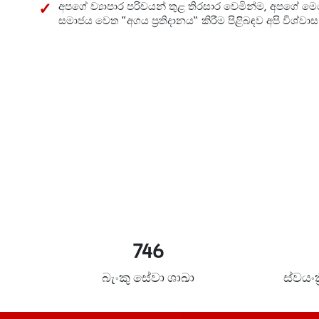
අපගේ ව්‍යාපාර පරිචයන් තුළ තිරසාර වෙමින්ම, අපගේ මෙහ
සමාජය වෙත “අගය ප්‍රතිදානය” කිරීම පිළිබඳව අපි විශ්වාස
746
බැංකු සේවා ශාඛා
ස්වයංක‍