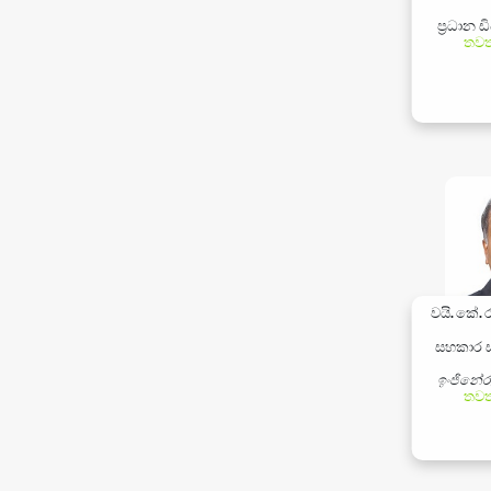
ප්‍රධාන ඩ
තවත
වයි. කේ.
සහකාර සා
ඉංජිනේරු
තවත