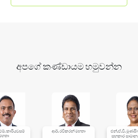
අපගේ කණ්ඩායම හමුවන්න
.එම්. කාරියවසම්
ආර්. රවිකරන් මහතා
එන්.ඒ.වී. මුණසි
සහකාර සාමාන්‍ය
මහතා