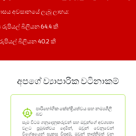
 මාසය අවසානයේ ලැබූ ලාභය:
රුපියල් බිලියන 64.4 කි
රුපියල් බිලියන 40.2 කි
අපගේ ව්‍යාපාරික වටිනාකම්
පාරිභෝගික කේන්ද්‍රීයත්වය සහ නම්‍යශීලී
බව
සෑම විටම ගනුදෙනුකරුවන් සහ ඔවුන්ගේ අවශ්‍යතා
වලට ප්‍රමුඛත්වය දෙමින්, ඔවුන් වෙනුවෙන්
විශේෂයෙන් සැකසූ විසඳුම්, ඔවුන් තෘප්තිමත් වන