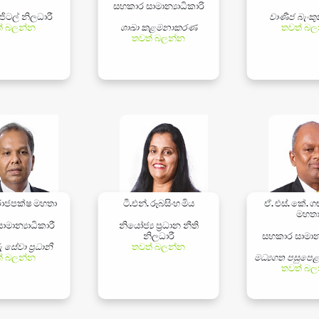
සහකාර සාමාන්‍යාධිකාරි
ිජිටල් නිලධාරී
වාණිජ බැං
් බලන්න
ශාඛා කළමනාකරණ
තවත් බල
තවත් බලන්න
 රාජපක්ෂ මහතා
ටී.එන්. රූබසිංහ මිය
ඒ. එස්. කේ.
මහත
මාන්‍යාධිකාරී
නියෝජ්‍ය ප්‍රධාන නීති
නිලධාරී
සහකාර සාමාන්‍
 සේවා ප්‍රධානි
තවත් බලන්න
් බලන්න
මධ්‍යගත පසුපෙ
තවත් බල