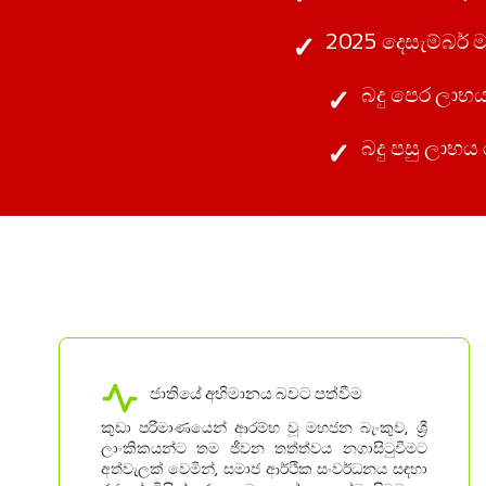
2025 දෙසැම්බර්
බදු පෙර ලාභය 
බදු පසු ලාභය 
ජාතියේ අභිමානය බවට පත්වීම
කුඩා පරිමාණයෙන් ආරම්භ වූ මහජන බැංකුව, ශ්‍රී
ලාංකිකයන්ට තම ජීවන තත්ත්වය නගාසිටුවීමට
අත්වැලක් වෙමින්, සමාජ ආර්ථික සංවර්ධනය සඳහා