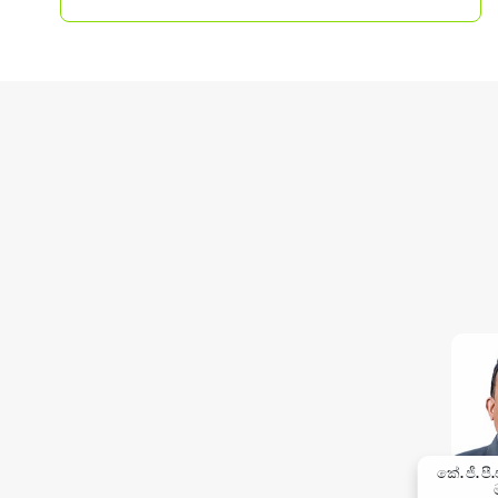
කේ. ජී. පී