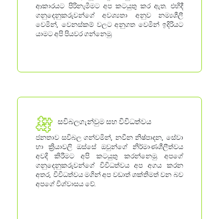
ආකාරයට පිරිනැමීමට අප කටයුතු කර ඇත. එහිදී
ගනුදෙනුකරුවන්ගේ අවශ්‍යතා අනුව නම්‍යශීලී
වෙමින්, වෙනස්කම් වලට අනුගත වෙමින් ඉදිරියට
යාමට අපි පියවර ගන්නෙමු.
සවිබලගැන්වුම සහ විවිධත්වය
ජනතාව සවිබල ගන්වමින්, නවීන නිෂ්පාදන, සේවා
හා ක්‍රියාවලි ඔස්සේ ඔවුන්ගේ නිර්මාණශීලීත්වය
අවදි කිරීමට අපි කටයුතු කරන්නෙමු. අපගේ
ගනුදෙනුකරුවන්ගේ විවිධත්වය අප අගය කරන
අතර, විවිධත්වය මගින් අප වඩාත් ශක්තිමත් වන බව
අපගේ විශ්වාසය වේ.