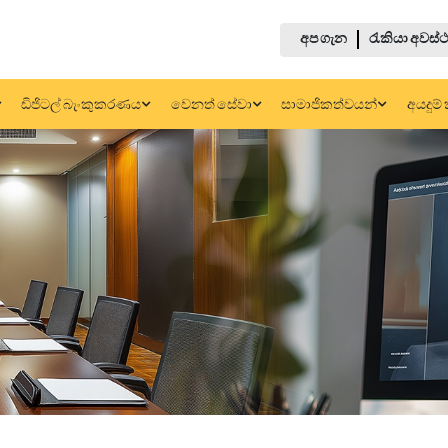
අප ගැන
රැකියා අවස්ථ
ඩිජිටල් බැංකුකරණය
වෙනත් සේවා
සාමාජිකත්වයන්
අයදුම් 