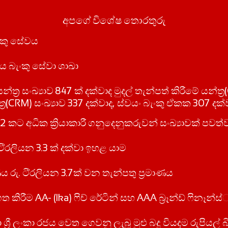
අපගේ විශේෂ තොරතුරු
ංකු සේවය
ය බැංකු සේවා ශාඛා
යන්ත‍්‍ර සංඛ්‍යාව 847 ක් දක්වාද මුදල් තැන්පත් කිරීමේ යන්ත්‍
්ත්‍ර(CRM) සංඛ්‍යාව 337 දක්වාද, ස්වයං බැංකු ඒකක 307 දක්
.2 කට අධික ක්‍රියාකාරී ගනුදෙනුකරුවන් සංඛ්‍යාවක් පවත්
ටි‍්‍රලියන 3.3 ක් දක්වා ඉහළ යාම
ණය රු. ටි‍්‍රලියන 3.7ක් වන තැන්පතු ප‍්‍රමාණය
ත කිරීම AA- (lka) ෆිච් රේටින් සහ AAA බ‍්‍රෑන්ඩ් ෆිනෑන
්‍රී ලංකා රජය වෙත ගෙවනු ලැබූ මුළු බදු වියදම රුපියල් 