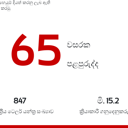
ෙයුම් දියත් කරනු ලැබ ඇති
 කරමු.
65
වසරක
පළපුරුද්ද
847
මි.
15.2
්‍රීය ටෙලර් යන්ත‍්‍ර සංඛ්‍යාව
ක්‍රියාකාරී ගනුදෙනුකර