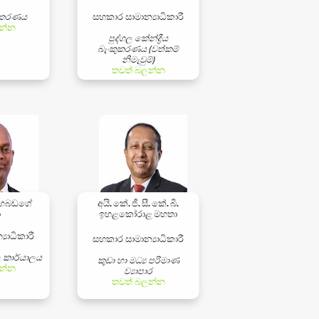
කුකරණය
සහකාර සාමාන්‍යාධිකාරී
න්න
පුද්ගල කේන්ද්‍රීය
බැංකුකරණය (වත්කම්
නිමැවුම්)
තවත් බලන්න
 ගඟබඩගේ
අයි. කේ. ජී. සී. කේ. බී.
ා
ඉහළකෝරාළ මහතා
යාධිකාරී
සහකාර සාමාන්‍යාධිකාරී
ළ කාර්යාලය
කුඩා හා මධ්‍ය පරිමාණ
න්න
ව්‍යාපාර
තවත් බලන්න