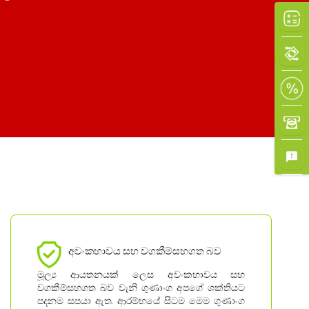
×
අවංකභාවය සහ වගකීම්සහගත බව
මූල්‍ය ආයතනයක් ලෙස අවංකභාවය සහ
වගකීම්සහගත බව වැනි ගුණාංග අපගේ ශක්තියට
පදනම සපයා ඇත. ආරම්භයේ සිටම මෙම ගුණාංග