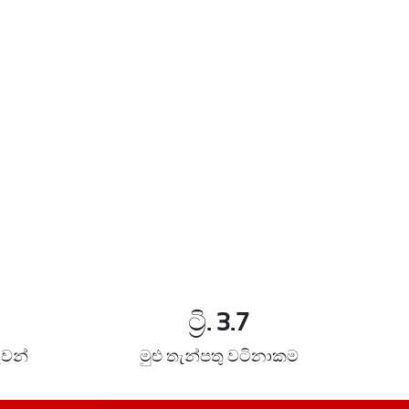
ට්‍රි.
3.7
ුවන්
මුළු තැන්පතු වටිනාකම