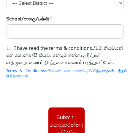
+
1
School/පාසල/பள்ளி
*
I have read the terms & conditions./මම නියමයන්
සහ කොන්දේසි කියවා තේරුම් ගන්නා ලදී /நான்
விதிமுறைகளையும் நிபந்தனைகளையும் படித்துவிட்டேன்.
Terms & Conditions/නියමයන් සහ කොන්දේසි/விதிமுறைகள் மற்றும்
நிபந்தனைகள்
Submit |
යොමුකරන්න |
சமர்ப்பிக்க