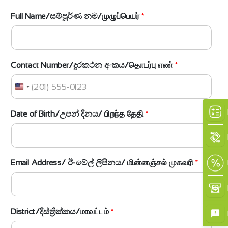
Full Name/සම්පූර්ණ නම/முழுப்பெயர்
*
×
Contact Number/දුරකථන අංකය/தொடர்பு எண்
*
U
n
i
Date of Birth/උපන් දිනය/ பிறந்த தேதி
*
t
e
d
S
Email Address/ ඊ-මේල් ලිපිනය/ மின்னஞ்சல் முகவரி
*
t
a
t
e
District/දිස්ත්‍රික්කය/மாவட்டம்
*
s