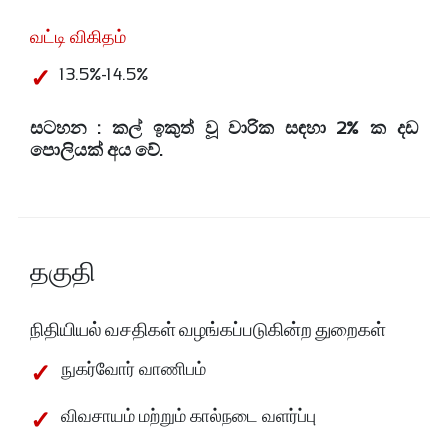
வட்டி விகிதம்
13.5%-14.5%
සටහන : කල් ඉකුත් වූ වාරික සඳහා 2% ක දඩ
පොලියක් අය වේ.
தகுதி
நிதியியல் வசதிகள் வழங்கப்படுகின்ற துறைகள்
நுகர்வோர் வாணிபம்
விவசாயம் மற்றும் கால்நடை வளர்ப்பு