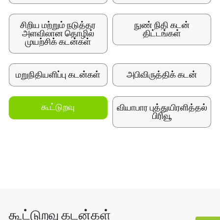
சிறிய மற்றும் நடுத்தர
நுண் நிதி கடன்
அளவிலான தொழில்
திட்டங்கள்
முயற்சிக் கடன்கள்
மறுநிதியளிப்பு கடன்கள்
அபிவிருத்திக் கடன்
வியாபார புத்துயிரளித்தல்
கூட்டுறவு
பிரிவூ
×
கூட்டுறவு கடன்கள்