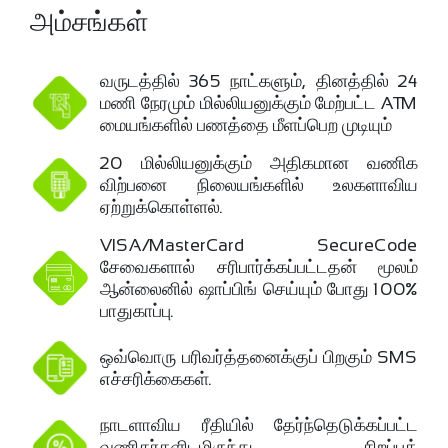
அம்சங்கள்
வருடத்தில் 365 நாட்களும், தினத்தில் 24
மணி நேரமும் மில்லியனுக்கும் மேற்பட்ட ATM
மையங்களில் பணத்தை மீளப்பெற முடியும்
20 மில்லியனுக்கும் அதிகமான வணிக
விற்பனை நிலையங்களில் உலகளாவிய
ஏற்றுக்கொள்ளல்.
VISA/MasterCard SecureCode
சேவைகளால் சரிபார்க்கப்பட்டதன் மூலம்
ஆன்லைனில் ஷாப்பிங் செய்யும் போது 100%
பாதுகாப்பு.
ஒவ்வொரு பரிவர்த்தனைக்குப் பிறகும் SMS
எச்சரிக்கைகள்.
நாடளாவிய ரீதியில் தேர்ந்தெடுக்கப்பட்ட
வணிகர்களிடமிருந்து சிறப்புத்