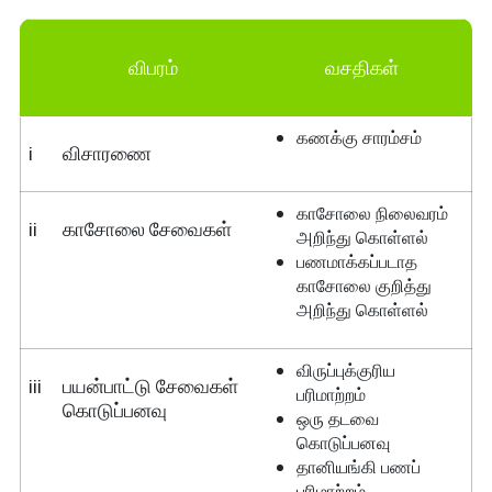
விபரம்
வசதிகள்
கணக்கு சாரம்சம்
i
விசாரணை
காசோலை நிலைவரம்
ii
காசோலை சேவைகள்
அறிந்து கொள்ளல்
பணமாக்கப்படாத
காசோலை குறித்து
அறிந்து கொள்ளல்
விருப்புக்குரிய
iii
பயன்பாட்டு சேவைகள்
பரிமாற்றம்
கொடுப்பனவு
ஒரு தடவை
கொடுப்பனவு
தானியங்கி பணப்
பரிமாற்றம்