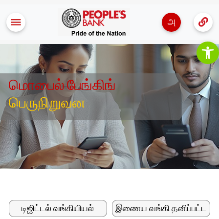
அ
Op
மொபைல் பேங்கிங்
பெருநிறுவன
டிஜிட்டல் வங்கியியல்
இணைய வங்கி தனிப்பட்ட