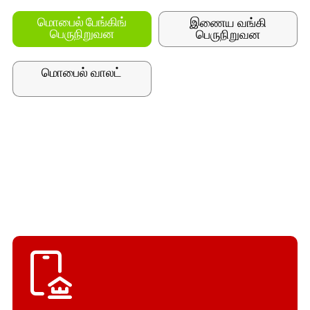
இணைய வங்கி
மொபைல் பேங்கிங்
பெருநிறுவன
பெருநிறுவன
மொபைல் வாலட்