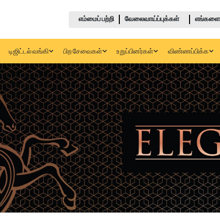
எம்மைப் பற்றி
வேலைவாய்ப்புக்கள்
எங்களை 
டிஜிட்டல் வங்கி
பிற சேவைகள்
உறுப்பினர்கள்
விண்ணப்பிக்க