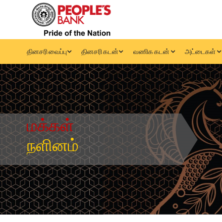
தினசரி வைப்பு
தினசரி கடன்
வணிக கடன்
அட்டைகள்
மக்கள்
நளினம்