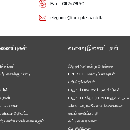
Fax - 0112478150
elegance@peoplesbank.lk
இணைப்புகள்
விரைவு இணைப்புகள்
ித்தல்கள்
இறுதி நிதி கூற்று அறிக்கை
ற்பனைக்கு உண்டு
EPF / ETF கொடுப்பனவுகள்
பதிவிறக்கங்கள்
ர்க்
பாதுகாப்பான வைப்பு லாக்கர்கள்
ுறைகள்
பாதுகாப்பு தொடர்பான பயனுள்ள தகவ
ர் சாசனம்
கிளை மற்றும் சேவை நிலையங்கள்
 உரிமை அறிவிப்பு
கடன் கணிப்பொறி
ர் புகார்களைக் கையாளும்
வட்டி விகிதங்கள்
வெளியீடுகள்