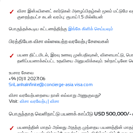
விசா இன்ஃபினைட் கார்டுகள் அழைப்பிதழ்கள் மூலம் மட்டுமே வ
குறைந்தபட்ச கடன் வரம்பு: ரூபாய் 1.5 மில்லியன்
பொருந்தக்கூடிய கட்டணத்திற்கு
இங்கே கிளிக் செய்யவும்
பிரத்தியேக விசா எல்லையற்ற வரவேற்பு சேவைகள்
பயண திட்டமிடல், இரவு உணவு முன்பதிவுகள், விளையாட்டு, பொழு
தனிப்பயனாக்கப்பட்ட உதவியை அனுபவிக்கவும். உள்நாட்டிலோ வெ
உபசார சேவை
+94 (0) 11 2027106
SriLankaInfinite@concierge-asia.visa.com
விசா வரவேற்பறையை நான் எவ்வாறு அணுகுவது?
Visit:
விசா வரவேற்பு | விசா
பொருந்தாத வெளிநாட்டு பயணக் காப்பீடு USD 500,000/-
பயணத்தின் மாதம் அல்லது அதற்கு முந்தைய பயணத்தின் மாதத்தி