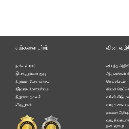
எங்களை பற்றி
விரைவு 
நாங்கள் யார்
ஒப்பந்த அறிவ
இயக்குநர்கள் குழு
ஆதனங்கள் வி
நிறுவன மேலாண்மை
செய்திமடல்
நிர்வாக மேலாண்மை
கிளை நெட்வொ
நிறுவன தகவல்
வங்கி விடும
விருதுகள்
வாடிக்கையாள
தகவல் அறியும்
வாடிக்கையாள
நடைமுறை