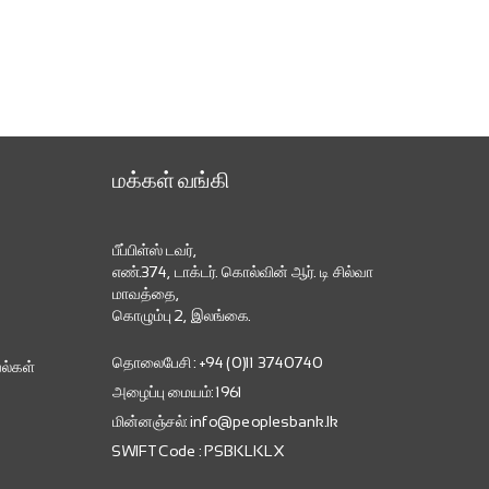
மக்கள் வங்கி
பீப்பிள்ஸ் டவர்,
எண்.374, டாக்டர். கொல்வின் ஆர். டி சில்வா
மாவத்தை,
கொழும்பு 2, இலங்கை.
தொலைபேசி : +94 (0)11 3740740
ல்கள்
அழைப்பு மையம்: 1961
மின்னஞ்சல்: info@peoplesbank.lk
SWIFT Code : PSBKLKLX