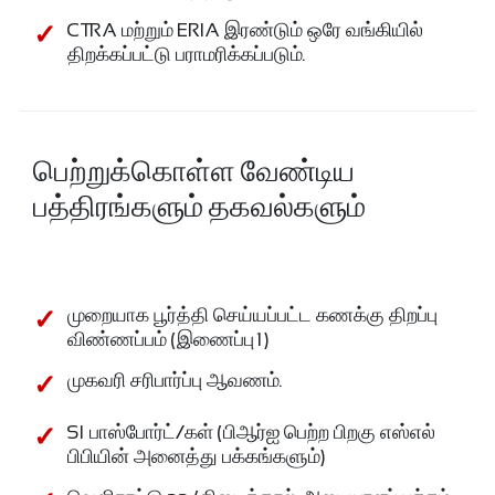
CTRA மற்றும் ERIA இரண்டும் ஒரே வங்கியில்
திறக்கப்பட்டு பராமரிக்கப்படும்.
பெற்றுக்கொள்ள வேண்டிய
பத்திரங்களும் தகவல்களும்
முறையாக பூர்த்தி செய்யப்பட்ட கணக்கு திறப்பு
விண்ணப்பம் (இணைப்பு 1)
முகவரி சரிபார்ப்பு ஆவணம்.
Sl பாஸ்போர்ட்/கள் (பிஆர்ஐ பெற்ற பிறகு எஸ்எல்
பிபியின் அனைத்து பக்கங்களும்)