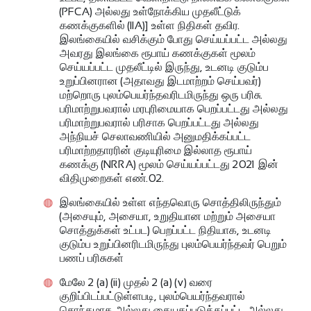
(PFCA) அல்லது உள்நோக்கிய முதலீட்டுக்
கணக்குகளில் (IIA)] உள்ள நிதிகள் தவிர.
இலங்கையில் வசிக்கும் போது செய்யப்பட்ட அல்லது
அவரது இலங்கை ரூபாய் கணக்குகள் மூலம்
செய்யப்பட்ட முதலீட்டில் இருந்து, உடனடி குடும்ப
உறுப்பினரான (அதாவது இடமாற்றம் செய்பவர்)
மற்றொரு புலம்பெயர்ந்தவரிடமிருந்து ஒரு பரிசு.
பரிமாற்றுபவரால் மரபுரிமையாக பெறப்பட்டது அல்லது
பரிமாற்றுபவரால் பரிசாக பெறப்பட்டது அல்லது
அந்நியச் செலாவணியில் அனுமதிக்கப்பட்ட
பரிமாற்றதாரரின் குடியுரிமை இல்லாத ரூபாய்
கணக்கு (NRRA) மூலம் செய்யப்பட்டது 2021 இன்
விதிமுறைகள் எண்.02.
இலங்கையில் உள்ள எந்தவொரு சொத்திலிருந்தும்
(அசையும், அசையா, உறுதியான மற்றும் அசையா
சொத்துக்கள் உட்பட) பெறப்பட்ட நிதியாக, உடனடி
குடும்ப உறுப்பினரிடமிருந்து புலம்பெயர்ந்தவர் பெறும்
பணப் பரிசுகள்
மேலே 2 (a) (ii) முதல் 2 (a) (v) வரை
குறிப்பிடப்பட்டுள்ளபடி, புலம்பெயர்ந்தவரால்
சொந்தமாக அல்லது கையகப்படுத்தப்பட்ட அல்லது