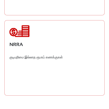
NRRA
குடியுரிமை இல்லாத ரூபாய் கணக்குகள்