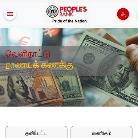
அ
வெளிநாட்டு
நாணயக் கணக்கு
தனிப்பட்ட
வணிகம்