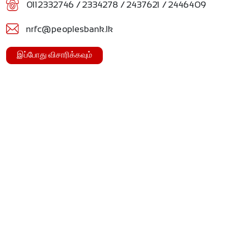
0112332746 / 2334278 / 2437621 / 2446409
nrfc@peoplesbank.lk
இப்போது விசாரிக்கவும்