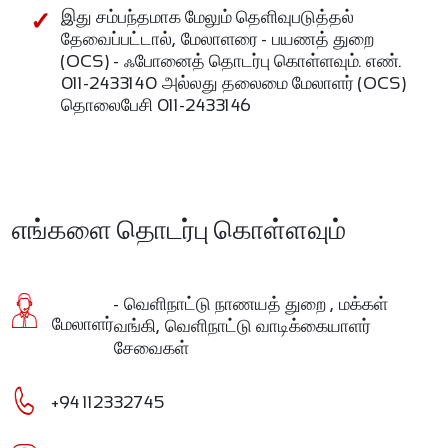
இது சம்பந்தமாக மேலும் தெளிவுபடுத்தல்
தேவைப்பட்டால், மேலாளரை - பயணத் துறை
(OCS) - ஃபோனைத் தொடர்பு கொள்ளவும். எண்.
011-2433140 அல்லது தலைமை மேலாளர் (OCS) –
தொலைபேசி 011-2433146
எங்களை தொடர்பு கொள்ளவும்
- வெளிநாட்டு நாணயத் துறை , மக்கள்
வங்கி, வெளிநாட்டு வாடிக்கையாளர்
மேலாளர்
சேவைகள்
+94 112332745