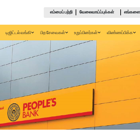
எம்மைப் பற்றி
வேலைவாய்ப்புக்கள்
எங்களை 
டிஜிட்டல் வங்கி
பிற சேவைகள்
உறுப்பினர்கள்
விண்ணப்பிக்க