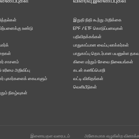
இணைப்புகள்
விரைவு இணைப்புகள்
ித்தல்கள்
இறுதி நிதி கூற்று அறிக்கை
ற்பனைக்கு உண்டு
EPF / ETF கொடுப்பனவுகள்
பதிவிறக்கங்கள்
ர்க்
பாதுகாப்பான வைப்பு லாக்கர்கள்
ுறைகள்
பாதுகாப்பு தொடர்பான பயனுள்ள தகவ
ர் சாசனம்
கிளை மற்றும் சேவை நிலையங்கள்
 உரிமை அறிவிப்பு
கடன் கணிப்பொறி
ர் புகார்களைக் கையாளும்
வட்டி விகிதங்கள்
வெளியீடுகள்
றும் நிகழ்வுகள்
இணையதள வரைபடம்
அனேகமாக எழுகின்ற வினாக்க