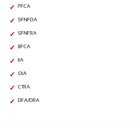
PFCA
SFNFDA
SFNFRA
BFCA
IIA
OIA
CTRA
DFA/DRA