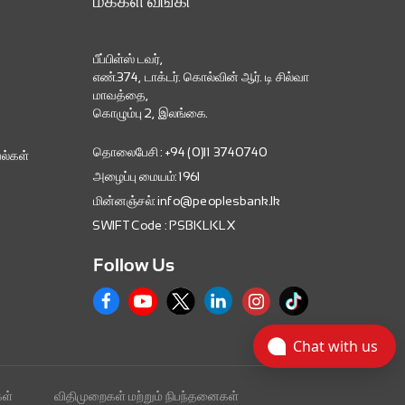
மக்கள் வங்கி
பீப்பிள்ஸ் டவர்,
எண்.374, டாக்டர். கொல்வின் ஆர். டி சில்வா
மாவத்தை,
கொழும்பு 2, இலங்கை.
தொலைபேசி : +94 (0)11 3740740
ல்கள்
அழைப்பு மையம்: 1961
மின்னஞ்சல்: info@peoplesbank.lk
SWIFT Code : PSBKLKLX
Follow Us
Chat with us
ள்
விதிமுறைகள் மற்றும் நிபந்தனைகள்