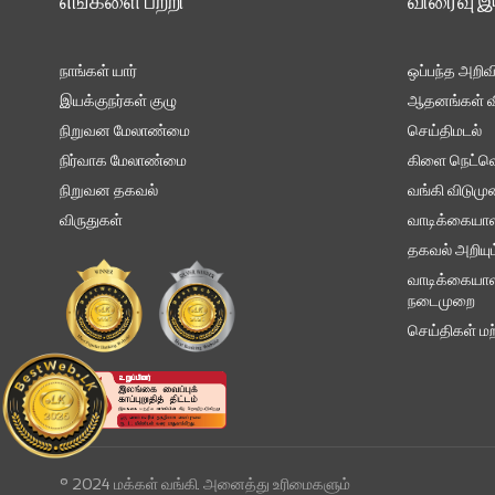
எங்களை பற்றி
விரைவு 
நாங்கள் யார்
ஒப்பந்த அறிவ
இயக்குநர்கள் குழு
ஆதனங்கள் வி
நிறுவன மேலாண்மை
செய்திமடல்
நிர்வாக மேலாண்மை
கிளை நெட்வொ
நிறுவன தகவல்
வங்கி விடும
விருதுகள்
வாடிக்கையாள
தகவல் அறியும்
வாடிக்கையாள
நடைமுறை
செய்திகள் மற்
© 2024 மக்கள் வங்கி. அனைத்து உரிமைகளும்