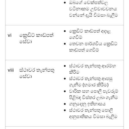
ඔබගේ චෙක්පත්වල
වටිනාකම උච්චාවචනය
වන්නේ දැයි විමසා බැලීම
ක්‍රෙඩිට් කාඩ්පත් අදාළ
vi
ක්‍රෙඩිට් කාඩ්පත්
ගෙවීම්
සේවා
තෙවන පාර්ශවීය ක්‍රෙඩිට්
කාඩ්පත් ගෙවීම්
ස්ථාවර තැන්පතු ආරම්භ
viii
ස්ථාවර තැන්පතු
කිරීම
සේවා
ස්ථාවර තැන්පතු ආපසු
ගැනීම (හමාර කිරීම)
වාරික සහ පොලී පැවරුම්
පිළිබඳ විස්තර ලබා ගැනීම
ගනුදෙනු ඉතිහාසය
ස්ථාවර තැන්පතු පොලී
අනුපාතිකය විමසා බැලීම