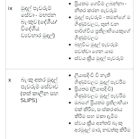
ප්‍රියතම ගෙවීම් ලබන්නා -
ix
මුදල් පැවරුම්
නිතර කරන පැවරුම්
සේවා - මහජන
මුදල් පැවරුම් - තමන්ගේ ම
බැංකුව (දේශීය/
ගිණුම්වලට, තුන් වන
විදේශීය
පාර්ශ්වීය ප්‍රතිලාභියෙකුගේ
ව්‍යවහාර මුදල්)
ගිණුම්වලට
බහුවිධ මුදල් පැවරුම්
පවත්වා ගෙන යාම
ස්වයංක්‍රීය මුදල් පැවරුම්
ලියාපදිංචි වී නැති
x
බැංකු අතර මුදල්
ගිණුම්වලට මුදල් පැවරීම
පැවරුම් සේවාව
ප්‍රියතම (ලියාපදිංචි)
(තත් කාලීන සහ
ගිණුම්වලට මුදල් පැවරීම
SLIPS)
ඔබගේ ප්‍රියතම ප්‍රතිලාභියා
එක් කිරීම, සංස්කරණය
කිරීම සහ මකා දැමීම
ස්වයංක්‍රීය අන්තර් බැංකු
අරමුදල් මාරු නඩත්තු කිරීම