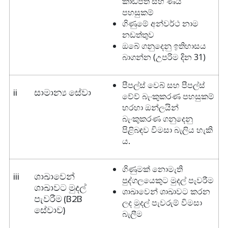
×
කාඩ්පත් සහ ණය
පහසුකම්
ගිණුමේ අන්වර්ථ නාම
නඩත්තුව
ඔබේ ගනුදෙනු ඉතිහාසය
බාගන්න (උපරිම දින 31)
පීපල්ස් වෙබ් සහ පීපල්ස්
ii
සාමාන්‍ය සේවා
වේව් බැංකුකරණ පහසුකම්
හරහා ඔන්ලයින්
බැංකුකරණ ගනුදෙනු
පිළිබඳව විමසා බැලිය හැකි
ය.
ගිණුමක් නොමැති
iii
ශාඛාවෙන්
පුද්ගලයෙකුට මුදල් පැවරීම
ශාඛාවට මුදල්
ශාඛාවෙන් ශාඛාවට කරන
පැවරීම (B2B
ලද මුදල් පැවරුම් විමසා
සේවාව)
බැලීම