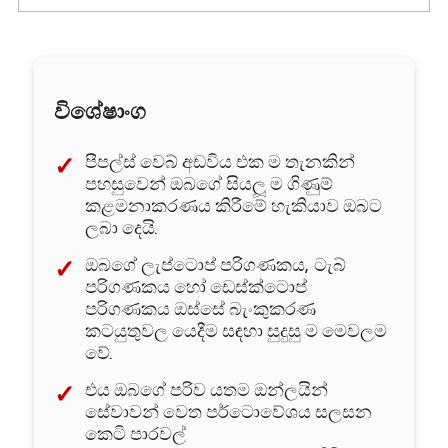
විශේෂාංග
පීපල්ස් වෙබ් අඩවිය එක ම තැනකින්
පහසුවෙන් ඔබගේ සියලූ ම ගිණුම්
කළමනාකරණය කිරීමේ හැකියාව ඔබට
ලබා දෙයි.
ඔබගේ ලැප්ටොප් පරිගණකය, ටැබ්
පරිගණකය හෝ ඩෙස්ක්ටොප්
පරිගණකය ඔස්සේ බැංකුකරණ
කටයුතුවල යෙදීම සඳහා සුදුසු ම මෙවලම
වේ.
එය ඔබගේ පරිව යතම ඔන්ලයින්
සේවාවන් වෙත පර්ටොවේශය සලසන
කෙටි පාරවල්