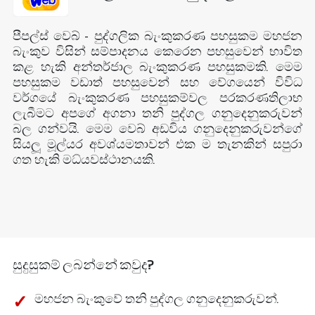
පීපල්ස් වෙබ් - පුද්ගලික බැංකුකරණ පහසුකම මහජන
බැංකුව විසින් සම්පාදනය කෙරෙන පහසුවෙන් භාවිත
කළ හැකි අන්තර්ජාල බැංකුකරණ පහසුකමකි. මෙම
පහසුකම වඩාත් පහසුවෙන් සහ වේගයෙන් විවිධ
වර්ගයේ බැංකුකරණ පහසුකම්වල පරකරණතිලාභ
ලැබීමට අපගේ අගනා තනි පුද්ගල ගනුදෙනුකරුවන්
බල ගන්වයි. මෙම වෙබ් අඩවිය ගනුදෙනුකරුවන්ගේ
සියලූ මූල්යර අවශ්යමතාවන් එක ම තැනකින් සපුරා
ගත හැකි මධ්යවස්ථානයකි.
සුදුසුකම් ලබන්නේ කවුද?
මහජන බැංකුවේ තනි පුද්ගල ගනුදෙනුකරුවන්.