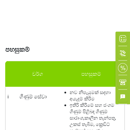
පහසුකම්
වර්ග
පහසුකම්
නව නිපැයුමක් සඳහා
i
ගිණුම් සේවා
අයැදුම් කිරීම
ඉතිරි කිරීමේ සහ ජංගම
ගිණුම් පිළිබඳ ගිණුම්
සාරාංශ,කාලීන තැන්පතු,
උකස් තැබීම, ක්‍රෙඩිට්