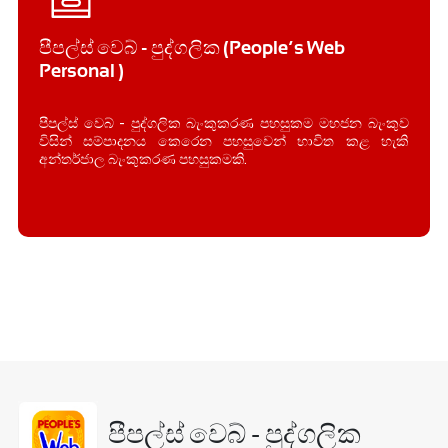
පීපල්ස් වෙබ් - පුද්ගලික (People’s Web –
Personal )
පීපල්ස් වෙබ් - පුද්ගලික බැංකුකරණ පහසුකම මහජන බැංකුව
විසින් සම්පාදනය කෙරෙන පහසුවෙන් භාවිත කළ හැකි
අන්තර්ජාල බැංකුකරණ පහසුකමකි.
පීපල්ස් වෙබ් - පුද්ගලික