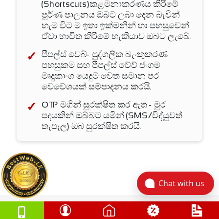
(Shortscuts)කළමනාකරණය කිරීමේ
පූර්ණ පාලනය ඔබට ලබා දෙන බැවින්
හැම විට ම ඉතා ඉක්මනින් හා පහසුවෙන්
ඒවා භාවිත කිරීමේ හැකියාව ඔබට ලැබේ.
පීපල්ස් වෙබ්- පුද්ගලික බැංකුකරණ
පහසුකම සහ පීපල්ස් වේව් ජංගම
මෘදුකාංග යෙදුම වෙත සමාන පර
වෙවේශයක් සම්පාදනය කරයි.
OTP මගින් සුරක්ෂිත කර ඇත - මුර
පදයකින් ඔබ්බට යමින් (SMS/විද්යුවත්
තැපෑල) ඔබ සුරක්ෂිත කරයි.
Chat with us