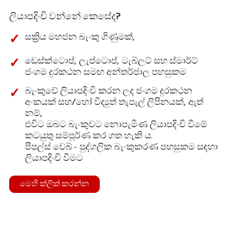
ලියාපදිංචි වන්නේ කෙසේද?
සක්‍රිය මහජන බැංකු ගිණුමක්,
ඩෙස්ක්ටොප්, ලැප්ටොප්, ටැබ්ලට් සහ ස්මාර්ට්
ජංගම දුරකථන සමඟ අන්තර්ජාල පහසුකම
බැංකුවේ ලියාපදිංචි කරන ලද ජංගම දුරකථන
අංකයක් සහ/හෝ විද්‍යුත් තැපැල් ලිපිනයක්, ඇත්
නම්,
එවිට ඔබට බැංකුවට නොපැමිණ ලියාපදිංචි වීමේ
කටයුතු සම්පූර්ණ කර ගත හැකි ය.
පීපල්ස් වෙබ් - පුද්ගලික බැංකුකරණ පහසුකම සඳහා
ලියාපදිංචි වීමට
මෙහි ක්ලික් කරන්න