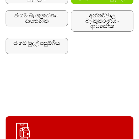
ජංගම බැංකුකරණ -
අන්තර්ජාල
ආයතනික
බැංකුකරණය -
ආයතනික
ජංගම මුදල් පසුම්බිය