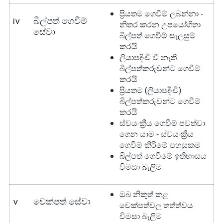
ප්‍රියතම ගෙවීම් ලබන්නා -
iv
බිල්පත් ගෙවීම්
නිතර කරන උපයෝගිතා
සේවා
බිල්පත් ගෙවීම් සැලසුම්
කරයි
ලියාපදිංචි වී නැති
බිල්පත්කරුවන්ට ගෙවීම්
කරයි
ප්‍රියතම (ලියාපදිංචි)
බිල්පත්කරුවන්ට ගෙවීම්
කරයි
ස්වයංක්‍රීය ගෙවීම් පවත්වා
ගෙන යාම - ස්වයංක්‍රීය
ගෙවීම් කිරීමේ පහසුකම
බිල්පත් ගෙවීමේ ඉතිහාසය
විමසා බැලීම
ඔබ නිකුත් කළ
v
චෙක්පත් සේවා
චෙක්පත්වල තත්ත්වය
විමසා බැලීම