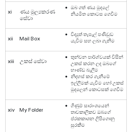
ඔබ ගත් ණය මුදලේ
xi
ණය මුල්‍යකරණ
නියමිත කොටස ගෙවීම
සේවා
විද්‍යුත් තැපැල් පණිවුඩ
xii
Mail Box
යැවීම සහ ලබා ගැනීම
තුන්වන පාර්ශ්වයක් විසින්
xiii
උකස් සේවා
උකස් කරන ලද ඔබගේ
භාණ්ඩ බැලීම
නිදහස් කර ගැනීමේ
ඉල්ලීමක් යැවීම හෝ උකස්
මුදලෙන් කොටසක් ගෙවීම
ගිණුම් සාරාංශයෙන්
xiv
My Folder
තාවකාලිකව ඔබගේ
ප්රකකාශන ලිපිගොනු
සුරකීම