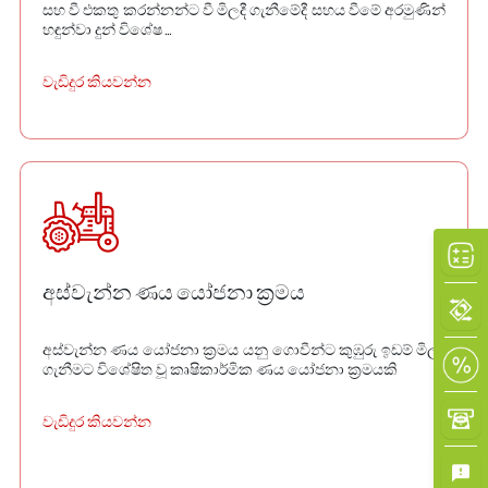
සහ වී එකතු කරන්නන්ට වී මිලදී ගැනීමේදී සහය වීමේ අරමුණින්
හඳුන්වා දුන් විශේෂ ...
වැඩිදුර කියවන්න
අස්වැන්න ණය යෝජනා ක්‍රමය
අස්වැන්න ණය යෝජනා ක්‍රමය යනු ගොවීන්ට කුඹුරු ඉඩම් මිලදී
ගැනීමට විශේෂිත වූ කෘෂිකාර්මික ණය යෝජනා ක්‍රමයකි
වැඩිදුර කියවන්න