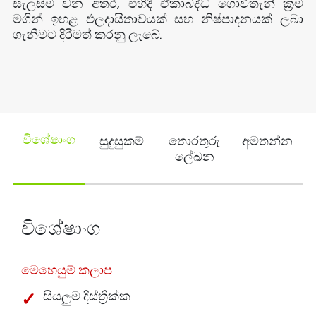
සැලසීම වන අතර, එහිදී ඒකාබද්ධ ගොවිතැන් ක්‍රම
මගින් ඉහළ ඵලදායිතාවයක් සහ නිෂ්පාදනයක් ලබා
ගැනීමට දිරිමත් කරනු ලැබේ.
සුදුසුකම්
තොරතුරු
අමතන්න
විශේෂාංග
ලේඛන
විශේෂාංග
මෙහෙයුම් කලාප
සියලුම දිස්ත්‍රික්ක