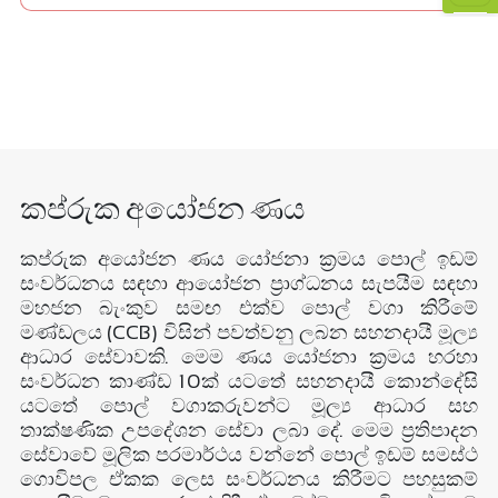
×
කප්රුක අයෝජන ණය
කප්රුක අයෝජන ණය යෝජනා ක්‍රමය පොල් ඉඩම්
සංවර්ධනය සඳහා ආයෝජන ප්‍රාග්ධනය සැපයීම සඳහා
මහජන බැංකුව සමඟ එක්ව පොල් වගා කිරීමේ
මණ්ඩලය (CCB) විසින් පවත්වනු ලබන සහනදායී මූල්‍ය
ආධාර සේවාවකි. මෙම ණය යෝජනා ක්‍රමය හරහා
සංවර්ධන කාණ්ඩ 10ක් යටතේ සහනදායී කොන්දේසි
යටතේ පොල් වගාකරුවන්ට මූල්‍ය ආධාර සහ
තාක්ෂණික උපදේශන සේවා ලබා දේ. මෙම ප්‍රතිපාදන
සේවාවේ මූලික පරමාර්ථය වන්නේ පොල් ඉඩම් සමස්ථ
ගොවිපල ඒකක ලෙස සංවර්ධනය කිරීමට පහසුකම්