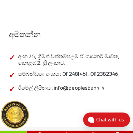
අමතන්න
අංක 75, ශ්‍රීමත් චිත්තම්පලම් ඒ. ගාඩිනර් මාවත,
කොළඹ 2, ශ්‍රී ලංකාව.
සම්බන්ධතා අංකය : 0112481461, 0112382346
ඊමේල් ලිපිනය : info@peoplesbank.lk
Chat with us