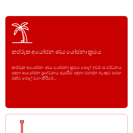
කප්රුක අයෝජන ණය යෝජනා ක්‍රමය
කප්රුක අයෝජන ණය යෝජනා ක්‍රමය පොල් ඉඩම් සංවර්ධනය
සඳහා ආයෝජන ප්‍රාග්ධනය සැපයීම සඳහා මහජන බැංකුව සමඟ
එක්ව පොල් වගා කිරීමේ ...