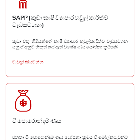
SAPP (කුඩා කෘෂි ව්‍යාපාර හවුල්කාරිත්ව
වැඩසටහන)
කුඩා වතු හිමියන්ගේ කෘෂි ව්‍යාපාර හවුල්කාරිත්ව වැඩසටහන
යනු ඒ අනුව නිකුත් කර ඇති විශේෂ ණය යෝජනා ක්‍රමයකි.
වැඩිදුර කියවන්න
වී පොරොන්දම් ණය
ජනතා වී පොරොන්දම් ණය යෝජනා ක්‍රමය වී මෝල්කරුවන්ට