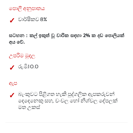
පොලී අනුපාතය
වාර්ෂිකව 8%
සටහන : කල් ඉකුත් වූ වාරික සඳහා 2% ක දඩ පොලියක්
අය වේ.
උපරිම මුදල
රු.මි.10.0
ඇප
බැංකුවට පිළිගත හැකි පුද්ගලික ඇපකරුවන්
දෙදෙනෙකු සහ, චංචල හෝ නිශ්චල දේපලක්
මත උකස්