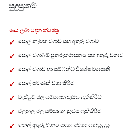
සුදුසුකම්
ණය ලබා දෙන ක්ෂේත්‍ර
පොල් නැවත වගාව සහ අතුරු වගාව
පොල් වගාබිම් පුනරුත්ථාපනය සහ අතුරු වගාව
පොල් වගාව හා සම්බන්ධ විශේෂ ව්‍යාපෘති
පොල් පමණක් වගා කිරීම
වෑස්සුම් ජල සම්පාදන ක්‍රමය ඇතිකිරීම
ජලනල ජල සම්පාදන ක්‍රමය ඇතිකිරීම
පොල් අතුරු වගාව සඳහා අවශ්‍ය යන්ත්‍රසූත්‍ර