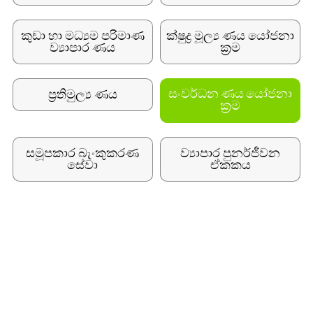
කුඩා හා මධ්‍යම පරිමාණ
ක්ෂුද්‍ර මූල්‍ය ණය යෝජනා
ව්‍යාපාර ණය
ක්‍රම
ප්‍රතිමුල්‍ය ණය
සංවර්ධන ණය යෝජනා
ක්‍රම
සමූපකාර බැංකුකරණ
ව්‍යාපාර පුනර්ජීවන
සේවා
ඒකකය