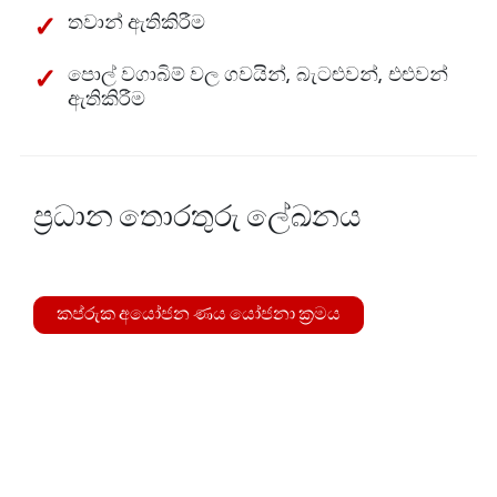
තවාන් ඇතිකිරීම
පොල් වගාබිම් වල ගවයින්, බැටළුවන්, එළුවන්
ඇතිකිරීම
ප්‍රධාන තොරතුරු ලේඛනය
කප්රුක අයෝජන ණය යෝජනා ක්‍රමය