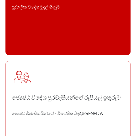
පුද්ගලික විදේශ මුදල් ගිණුම්
ජ්‍යෙෂ්ඨ විදේශ පුරවැසියන්ගේ රුපියල් ඉතුරුම්
ජ්‍යෙෂ්ඨ විජාතිකයින්ගේ - විශේෂිත ගිණුම් SFNFDA