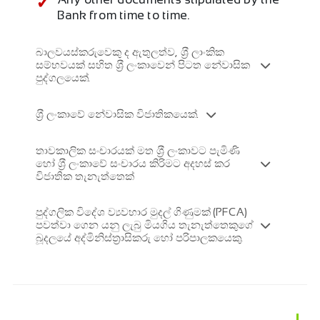
Bank from time to time.
බාලවයස්කරුවෙකු ද ඇතුලත්ව, ශ‍්‍රී ලාංකික
සම්භවයක් සහිත ශ‍්‍රී ලංකාවෙන් පිටත නේවාසික
පුද්ගලයෙක්.
ශ‍්‍රී ලංකාවේ නේවාසික විජාතිකයෙක්.
තාවකාලික සංචාරයක් මත ශ‍්‍රී ලංකාවට පැමිණි
හෝ ශ‍්‍රී ලංකාවේ සංචාරය කිරිමට අදහස් කර
විජාතික තැනැත්තෙක්
පුද්ගලික විදේශ ව්‍යවහාර මුදල් ගිණුමක් (PFCA)
පවත්වා ගෙන යනු ලැබු මියගිය තැනැත්තෙකුගේ
බූදලයේ අද්මිනිස්ත‍්‍රාසිකරු හෝ පරිපාලකයෙකු.