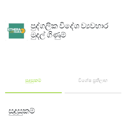
පුද්ගලික විදේශ ව්‍යවහාර
මුදල් ගිණුම්
සුදුසුකම්
විශේෂ ප්‍රතිලාභ
සුදුසුකම්