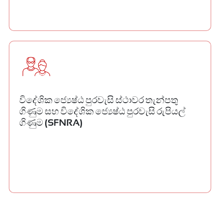
විදේශික ජ්‍යෙෂ්ඨ පුරවැසි ස්ථාවර තැන්පතු
ගිණුම සහ විදේශික ජ්‍යෙෂ්ඨ පුරවැසි රුපියල්
ගිණුම (SFNRA)