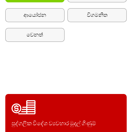
ආයෝජන
විගමනිත
වෙනත්
පුද්ගලික විදේශ ව්‍යවහාර මුදල් ගිණුම්