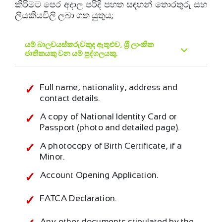
කිරිමට පෙර අදාල පරිදි පහත සඳහන් තොරතුරු සහ
ලියකියවිලි ලබා ගත යුතුය;
යම් බාලවයස්කරුවකුද ඇතුළුව, ශ‍්‍රී ලාංකික
ජාතිකයකු වන යම් පුද්ගලයකු.
Full name, nationality, address and
contact details.
A copy of National Identity Card or
Passport (photo and detailed page).
A photocopy of Birth Certificate, if a
Minor.
Account Opening Application.
FATCA Declaration.
Any other documents stipulated by the