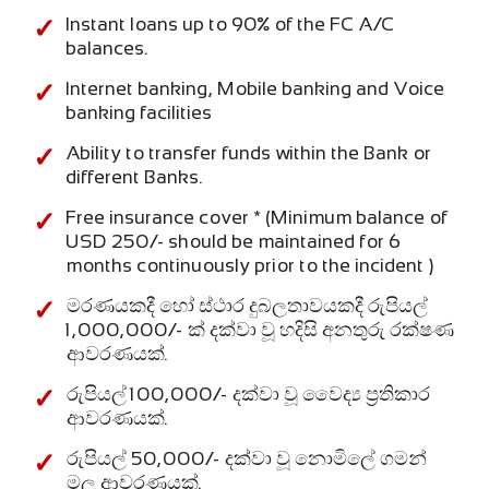
Instant loans up to 90% of the FC A/C
balances.
Internet banking, Mobile banking and Voice
banking facilities
Ability to transfer funds within the Bank or
different Banks.
Free insurance cover * (Minimum balance of
USD 250/- should be maintained for 6
months continuously prior to the incident )
මරණයකදී හෝ ස්ථාර දුබලතාවයකදී රුපියල්
1,000,000/- ක් දක්වා වූ හදිසි අනතුරු රක්ෂණ
ආවරණයක්.
රුපියල් 100,000/- දක්වා වූ වෛද්‍ය ප‍්‍රතිකාර
ආවරණයක්.
රුපියල් 50,000/- දක්වා වූ නොමිලේ ගමන්
මලු ආවරණයක්.