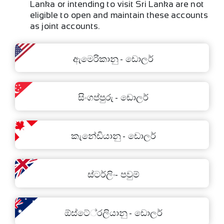
Lanka or intending to visit Sri Lanka are not
eligible to open and maintain these accounts
as joint accounts.
ඇමෙරිකානු - ඩොලර්
සිංගප්පුරු - ඩොලර්
කැනේඩියානු - ඩොලර්
×
ස්ටර්ලිං- පවුම්
ඕස්ටේ‍්‍රලියානු - ඩොලර්