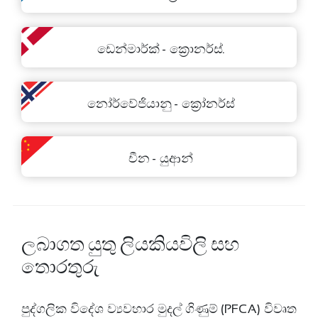
ඩෙන්මාර්ක් - ක්‍රොනර්ස්.
නෝර්වේජියානු - ක්‍රෝනර්ස්
චීන - යුආන්
ලබාගත යුතු ලියකියවිලි සහ
තොරතුරු
පුද්ගලික විදේශ ව්‍යවහාර මුදල් ගිණුම් (PFCA) විවෘත