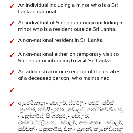
An individual including a minor who is a Sri
Lankan national.
An individual of Sri Lankan origin including a
minor who is a resident outside Sri Lanka.
A non-national resident in Sri Lanka.
A non-national either on temporary visit to
Sri Lanka or intending to visit Sri Lanka.
An administrator or executor of the estates
of a deceased person, who maintained
ඇමෙරිකානු - ඩොලර්, ස්ටර්ලිං- පවුම්, ස්විස්
-ප‍්‍රෑන්ක්, නවසීලන්ත - ඩොලර්, නෝර්වේජියානු
- ක්‍රෝනර්ස්, සිංගප්පුරු - ඩොලර්,
ඕස්ටේ‍්‍රලියානු - ඩොලර්, හොංකොං - ඩොලර්,
ස්වීඩන් - ක්‍රෝනර්ස්, චීන - යුආන්, කැනේඩියානු