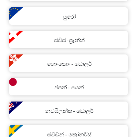
යුරෝ
ස්විස් -ප‍්‍රෑන්ක්
හොංකොං - ඩොලර්
ජපන් - යෙන්
නවසීලන්ත - ඩොලර්
ස්වීඩන් - ක්‍රෝනර්ස්