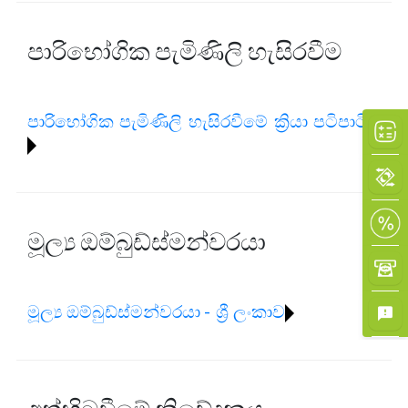
පාරිභෝගික පැමිණිලි හැසිරවීම
×
පාරිභෝගික පැමිණිලි හැසිරවීමේ ක්‍රියා පටිපාටිය
මූල්‍ය ඔම්බුඩ්ස්මන්වරයා
මූල්‍ය ඔම්බුඩ්ස්මන්වරයා - ශ්‍රී ලංකාව