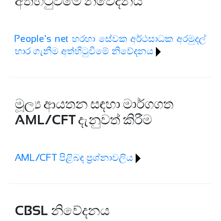
අත්හිටුවීමේ නිවේදනය
People's net හරහා සේවක අර්ථසාධක අරමුදල්
භාර ගැනීම අත්හිටුවීමේ නිවේදනය
මූල්‍ය ආයතන සඳහා මාර්ගගත
AML/CFT දැනුවත් කිරීම
AML/CFT පිළිබඳ ප්‍රශ්නාවලිය
CBSL නිවේදනය